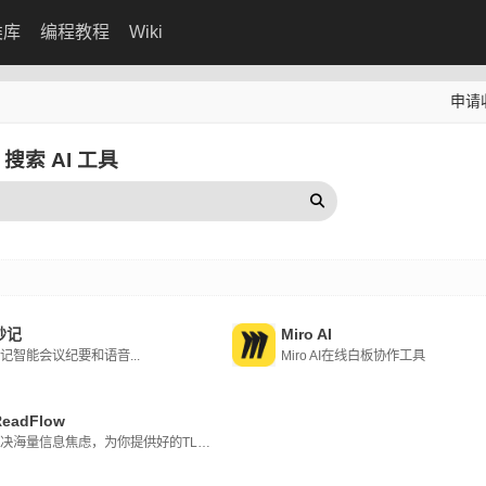
类库
编程教程
Wiki
申请
搜索 AI 工具
妙记
Miro AI
记智能会议纪要和语音...
Miro AI在线白板协作工具
eadFlow
帮你解决海量信息焦虑，为你提供好的TLDR内容摘要