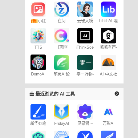
小红
在问
云雀大模
LiblibAI·哩
[新]
型
布哩布AI
书图文笔
记
TTS
【图查
呱呱有声-
iThinkScene
Online
查】图片
制作平台
版权查询
神器
笔灵AI论
零一万物-
AI 中文社
DomoAI
文写作
官网01.ai
最近浏览的 AI 工具
新华妙笔
FridayAI
灵感狮 –
万彩AI
AI
写作助手
免费AI创
作