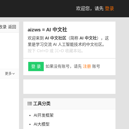
欢迎您，
请先
登录
收录
返回
aizws = AI 中文社
欢迎来到
AI 中文社区
（简称
AI 中文社
），这
里是学习交流 AI 人工智能技术的中文社区。
按下 Ctrl+D 或 ⌘+D 收藏本站。
如果没有账号，请先
注册
账号
登 录
更多
工具分类
AI开发框架
AI大模型