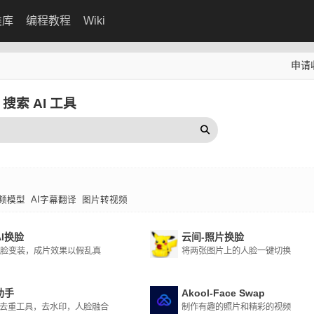
类库
编程教程
Wiki
申请
搜索 AI 工具
视频模型
AI字幕翻译
图片转视频
I换脸
云间-照片换脸
脸变装，成片效果以假乱真
将两张图片上的人脸一键切换
助手
Akool-Face Swap
频去重工具，去水印，人脸融合
制作有趣的照片和精彩的视频