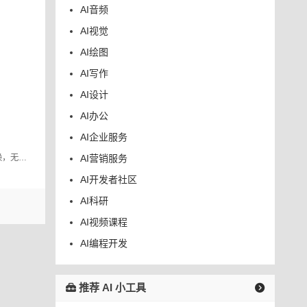
AI音频
AI视觉
AI绘图
AI写作
AI设计
AI办公
AI企业服务
尖端技术保证完美，自然的面部交换，无缝地隐藏任何编辑痕迹
AI营销服务
AI开发者社区
AI科研
AI视频课程
AI编程开发
推荐 AI 小工具