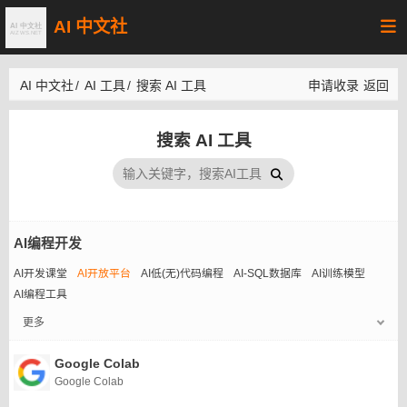
AI 中文社
AI 中文社
/
AI 工具
/
搜索 AI 工具
申请收录
返回
搜索 AI 工具
AI编程开发
AI开发课堂
AI开放平台
AI低(无)代码编程
AI-SQL数据库
AI训练模型
AI编程工具
更多
Google Colab
Google Colab