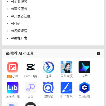
AI企业服务
AI营销服务
AI开发者社区
AI科研
AI视频课程
AI编程开发
推荐 AI 小工具
小红
CapCut剪
在问
云雀大模
抖音
[新]
映专业版
型
Dreamina
书图文笔
– 免费
记
易搜猫
LiblibAI·哩
反谱
新华妙笔
Civitai社
布哩布AI
AI
区 – C站