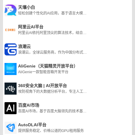
天壤小白
轻松创建个性化的AI应用，基于语言大模型应用的开放平台，帮助开发者和零编程基础人员轻松创建个性化的AI应用。
阿里云AI平台
阿里云AI依托阿里顶尖的算法技术，结合阿里云可靠和灵活的云计算基础设施和平台服务，帮助企业简化IT框架、实现商业价值、加速数智化转型。阿里云数十项AI能力，稳定、易用、能力突出，是AI技术应用、开发的不二之选。
浪潮云
浪潮云，全球云服务商，作为中国分布式云的引领者，浪潮云致力于成为高品质云服务提供商，具备“专业、生态、可信赖”三大核心优势。为客户提供云网边端融合、云数智融合、建管运融合的全栈云服务，构建零信任的云数安全体系，打造新一代混合云 。
AliGenie（天猫精灵开放平台）
AliGenie一款智能音箱开发平台
360安全大脑 | AI开放平台
攻防视角下的大数据分析平台，专注人工智能赋能安全的前沿技术研究
百度AI市场
百度AI市场，基于百度大脑领先的技术基础，集合众多优秀企业和开发者，打通AI产业上下游。为AI服务商提供展示和交易平台，为需求方提供多维度的软件能力、硬件产品、解决方案、数据服务等，是企业采购AI服务，实现一站式AI赋能业务的首选平台。
AutoDLAI平台
提供服务稳定、价格公道的GPU租用服务