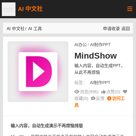
AI 中文社
AI 中文社
/
AI 工具
申请收录
返回
AI办公
/
AI制作PPT
MindShow
输入内容，自动生成PPT，
从此不再烦恼
标签：
AI制作PPT
浏览(996)
点赞(
0
)
收藏(
0
)
反馈
访问工
具
输入内容，
自动生成
演示
不再烦恼排版