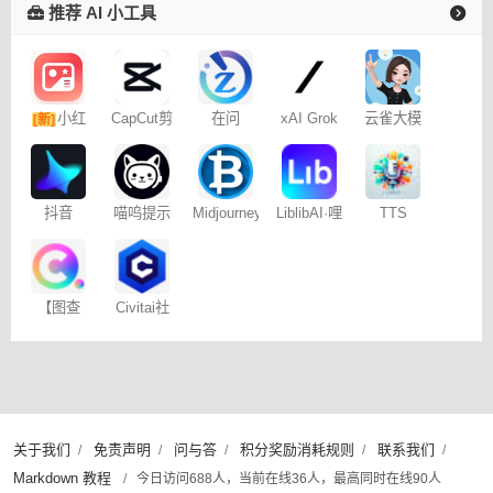
推荐 AI 小工具
小红
CapCut剪
在问
xAI Grok
云雀大模
[新]
映专业版
型
书图文笔
记
抖音
喵呜提示
Midjourney
LiblibAI·哩
TTS
Dreamina
词助手
提示词
布哩布AI
Online
– 免费
（咒语）
生成器
【图查
Civitai社
查】图片
区 – C站
版权查询
神器
关于我们
免责声明
问与答
积分奖励消耗规则
联系我们
/
/
/
/
/
Markdown 教程
/
今日访问688人，当前在线36人，最高同时在线90人