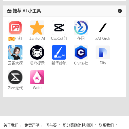
推荐 AI 小工具
小红
Janitor AI
CapCut剪
在问
xAI Grok
[新]
角色扮演
映专业版
书图文笔
聊天
记
Dify
云雀大模
喵呜提示
新华妙笔
Civitai社
型
词助手
AI
区 – C站
Write
Zion无代
Wise网文
码开发平
小说写作
台
关于我们
免责声明
问与答
积分奖励消耗规则
联系我们
/
/
/
/
/