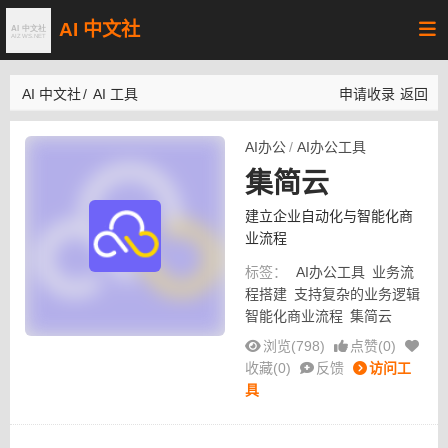
AI 中文社
AI 中文社
/
AI 工具
申请收录
返回
AI办公
/
AI办公工具
集简云
建立企业自动化与智能化商
业流程
标签：
AI办公工具
业务流
程搭建
支持复杂的业务逻辑
智能化商业流程
集简云
浏览(798)
点赞(
0
)
收藏(
0
)
反馈
访问工
具