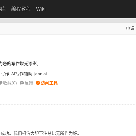
类库
编程教程
Wiki
申请
手为您的写作增光添彩。
费写作
AI写作辅助
jenniai
收藏(
0
)
反馈
访问工具
得成功。我们相信大胆下注总比无所作为好。