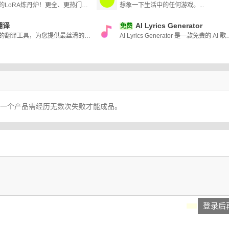
限时免费的LoRA炼丹炉！更全、更热门的素材，为所有AI绘画者提供更得心应手的平台，持续深耕专业领域。
想象一下生活中的任何游戏。...
翻译
AI Lyrics Generator
免费
做最懂您的翻译工具，为您提供最丝滑的翻译体验
AI Lyrics Generator 是一款免费的 AI 歌词创作工具。它可以快速生成各种风格的原创歌词，包括流行、摇滚和嘻
，一个产品需经历无数次失败才能成品。
登录后