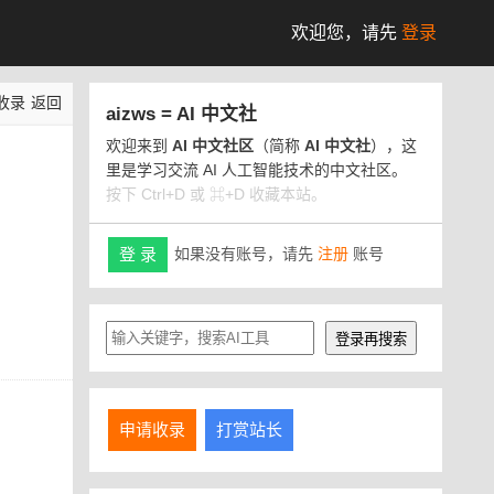
欢迎您，
请先
登录
收录
返回
aizws = AI 中文社
欢迎来到
AI 中文社区
（简称
AI 中文社
），这
里是学习交流 AI 人工智能技术的中文社区。
按下 Ctrl+D 或 ⌘+D 收藏本站。
如果没有账号，请先
注册
账号
登 录
申请收录
打赏站长