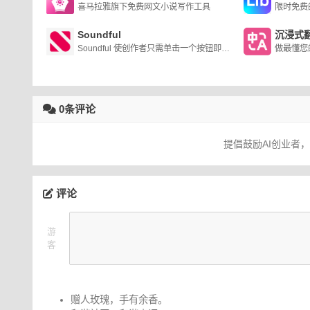
喜马拉雅旗下免费网文小说写作工具
Soundful
沉浸式
Soundful 使创作者只需单击一个按钮即可生成免版税曲目。Soundful 音乐的音质如此丰富，你不会相信它是用 AI 制作的。但是，不要相信我们的话。试一试！
0条评论
提倡鼓励AI创业者
评论
游
客
赠人玫瑰，手有余香。