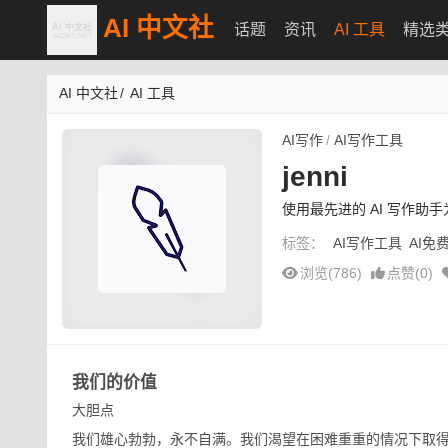
AI 中文社
话题
资讯
AI 工具
精选
AI 中文社
/
AI 工具
AI写作
/
AI写作工具
jenni
使用最先进的 AI 写作助
标签：
AI写作工具
AI免
浏览(786)
点赞(
0
)
我们的价值
大胆点
我们雄心勃勃，永不自满。我们渴望在困难重重的情况下取