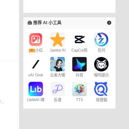
推荐 AI 小工具
小红
Janitor AI
CapCut剪
在问
[新]
角色扮演
映专业版
书图文笔
聊天
记
xAI Grok
云雀大模
抖音
喵呜提示
型
Dreamina
词助手
– 免费
易搜猫
LiblibAI·哩
反谱
TTS
云雀大模型，字节研发的大模型产品，字节的云雀大模型是首批上线的8家大模型之一。
布哩布AI
Online