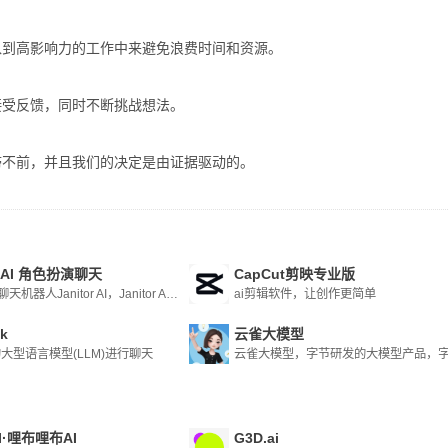
入到高影响力的工作中来避免浪费时间和资源。
接受反馈，同时不断挑战想法。
滞不前，并且我们的决定是由证据驱动的。
or AI 角色扮演聊天
CapCut剪映专业版
角色扮演聊天机器人Janitor AI，Janitor AI 被证明是各行业用户的多功能且不可或缺的平台。
ai剪辑软件，让创作更简单
ok
云雀大模型
的大型语言模型(LLM)进行聊天
bAI·哩布哩布AI
G3D.ai