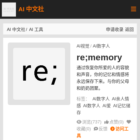
AI 中文社
AI 中文社
/
AI 工具
申请收录
返回
AI视觉
/
AI数字人
re;memory
通过恢复你所爱的人的容貌
和声音，你的记忆和情感将
永远保存下来。与你的父母
和奶奶团聚。
标签：
AI数字人
AI亲人情
感
AI数字人
AI爱
AI记忆储
存
浏览(737)
点赞(
0
)
收藏(
0
)
反馈
访问工
具