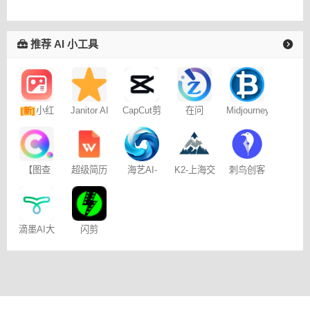
推荐 AI 小工具
小红
Janitor AI
CapCut剪
在问
Midjourney
[新]
角色扮演
映专业版
提示词
书图文笔
聊天
（咒语）
记
生成器
海艺AI-
【图查
超级简历
K2-上海交
刺鸟创客
SeaArt AI
查】图片
WonderCV
通大学
版权查询
神器
滴墨AI大
闪剪
画家Domo
社区