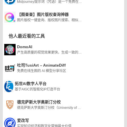
Midjourney提示词（咒语）是一个免费在线生成器，可以快速生成midjourney关键词、咒语的实用工具平台，内置2000+宝典，实时翻译，利用Midjo
【图查查】图片版权查询神器
图片版权一键查询、版权图片搜索、相似版权图片推荐、免费版权图供给等服务
他人最近看的工具
DomoAI
产生高质量的视觉效果更快，生成一致的风格
吐司TusiArt – AnimateDiff
免费在线生图的 AI 模型分享社区
拓世AI数字人平台
基于AIGC的智能化IP打造平台
德克萨斯大学奥斯汀分校
德克萨斯大学奥斯汀分校（University of Texas at Austin，简称:UT-Austin）创建于1883年，是得克萨斯大学系统的旗舰校区，位于美国德克萨斯州首府奥斯汀市，是一所顶尖公立研究型大学，“公立常春藤”之一。2023年U.S. News美国最佳大学排名中，得克萨斯大学奥斯汀分校位列第38位。
爱改写
实现知识经济和数字化营销最大价值