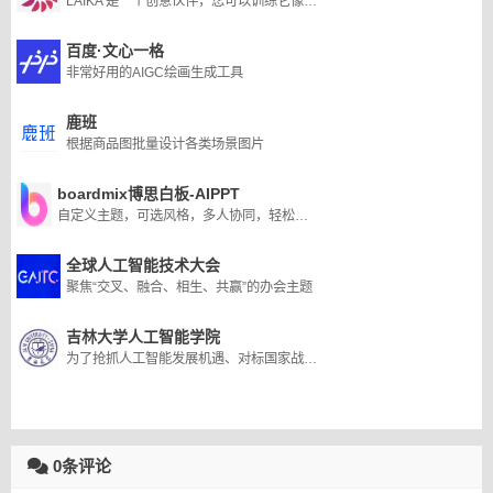
LAIKA 是一个创意伙伴，您可以训练它像您（或您想要的任何人）一样写作。专为创意作家、游戏作家和所有其他小说创作者打造。
百度·文心一格
非常好用的AIGC绘画生成工具
鹿班
根据商品图批量设计各类场景图片
boardmix博思白板-AIPPT
自定义主题，可选风格，多人协同，轻松制作出令人惊艳的演示文档
全球人工智能技术大会
聚焦“交叉、融合、相生、共赢”的办会主题
吉林大学人工智能学院
为了抢抓人工智能发展机遇、对标国家战略需求、推动产业转型升级和地方经济发展转型，吉林大学人工智能学院于2018年5月26日成立。人工智能学院的成立旨在贯彻落实《新一代人工智能发展规划》《高等学校人工智能创新行动计划》，瞄准世界科技前沿，抢占人工智能制高点，提升人工智能领域科技创新、人才培养和服务国家战略需求的能力。
0条评论