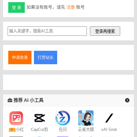
如果没有账号，请先
注册
账号
登 录
申请收录
打赏站长
推荐 AI 小工具
小红
CapCut剪
在问
云雀大模
xAI Grok
[新]
映专业版
型
书图文笔