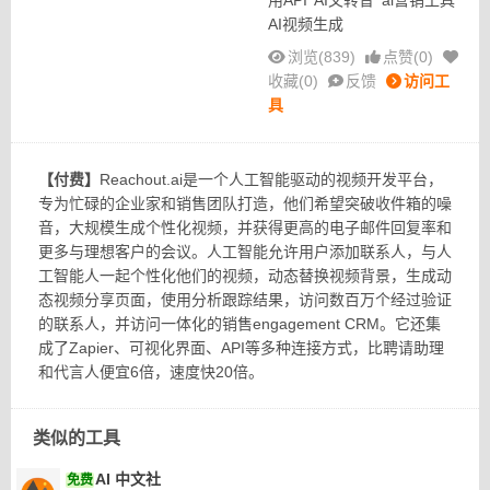
用API
AI文转音
ai营销工具
AI视频生成
浏览(839)
点赞(
0
)
收藏(
0
)
反馈
访问工
具
【付费】
Reachout.ai是一个人工智能驱动的视频开发平台，
专为忙碌的企业家和销售团队打造，他们希望突破收件箱的噪
音，大规模生成个性化视频，并获得更高的电子邮件回复率和
更多与理想客户的会议。人工智能允许用户添加联系人，与人
工智能人一起个性化他们的视频，动态替换视频背景，生成动
态视频分享页面，使用分析跟踪结果，访问数百万个经过验证
的联系人，并访问一体化的销售engagement CRM。它还集
成了Zapier、可视化界面、API等多种连接方式，比聘请助理
和代言人便宜6倍，速度快20倍。
类似的工具
AI 中文社
免费