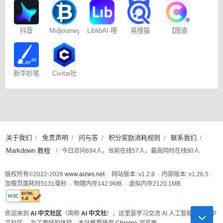
记
易搜猫
抖音
Midjourney
LiblibAI·哩
【图查
Dreamina
提示词
布哩布AI
查】图片
– 免费
（咒语）
版权查询
生成器
神器
新华妙笔
Civitai社
AI
区 – C站
关于我们
免责声明
问与答
积分奖励消耗规则
联系我们
/
/
/
/
/
Markdown 教程
/
今日访问694人，当前在线57人，最高同时在线90人
版权所有©2022-2026
www.aizws.net
·
网站版本: v1.2.8
·
内部版本: v1.26.5
·
加载页面耗时
5131
毫秒
·
物理内存
142.9
MB
·
虚拟内存
2120.1
MB
此页面已通过W3C XHTML 1.0 Strict标准验证
欢迎来到
AI 中文社区
（简称
AI 中文社
），这里是学习交流 AI 人工智能技术的中