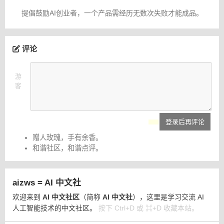
提倡鼓励AI创业者，一个产品需经历无数次失败才能成品。
评论
游
客
登录后再评论
赠人玫瑰，手有余香。
和谐社区，和谐点评。
aizws = AI 中文社
欢迎来到
AI 中文社区
（简称
AI 中文社
），这里是学习交流 AI
人工智能技术的中文社区。
按下 Ctrl+D 或 ⌘+D 收藏本站。