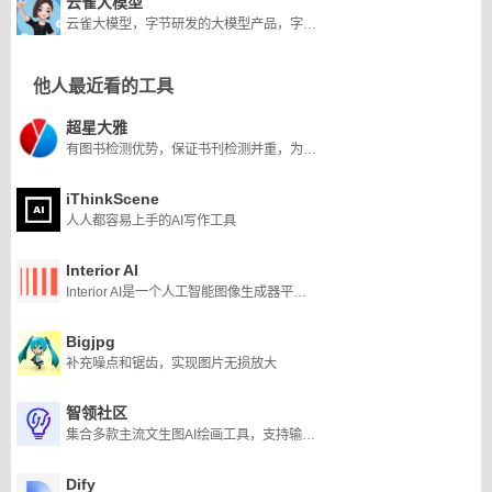
云雀大模型
云雀大模型，字节研发的大模型产品，字节的云雀大模型是首批上线的8家大模型之一。
他人最近看的工具
超星大雅
有图书检测优势，保证书刊检测并重，为论文查重提供多一层保障。
iThinkScene
人人都容易上手的AI写作工具
Interior AI
Interior AI是一个人工智能图像生成器平台，允许用户上传自己(或其他人)家的图像，并根据17种预选风格之一生成新的外观和布局。它是日益增长的人工智能图像生成器生态系统的一部分，可用于室内设计构思或房地产虚拟分期。
Bigjpg
补充噪点和锯齿，实现图片无损放大
智领社区
集合多款主流文生图AI绘画工具，支持输入任意中文关键词生成精准的图片
Dify