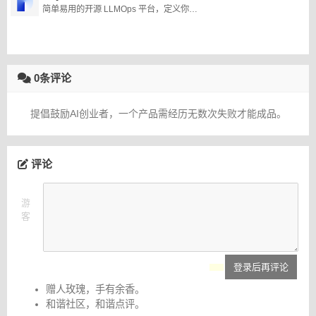
简单易用的开源 LLMOps 平台，定义你的 AI 原生应用
0条评论
提倡鼓励AI创业者，一个产品需经历无数次失败才能成品。
评论
游
客
登录后再评论
赠人玫瑰，手有余香。
和谐社区，和谐点评。