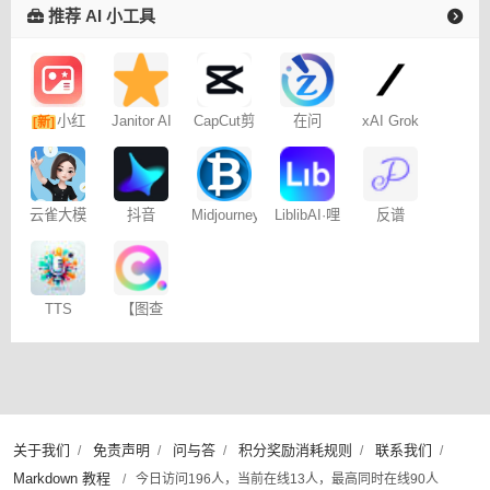
推荐 AI 小工具
小红
Janitor AI
CapCut剪
在问
xAI Grok
[新]
角色扮演
映专业版
书图文笔
聊天
记
云雀大模
抖音
Midjourney
LiblibAI·哩
反谱
型
Dreamina
提示词
布哩布AI
– 免费
（咒语）
生成器
TTS
【图查
Online
查】图片
版权查询
神器
关于我们
免责声明
问与答
积分奖励消耗规则
联系我们
/
/
/
/
/
Markdown 教程
/
今日访问196人，当前在线13人，最高同时在线90人