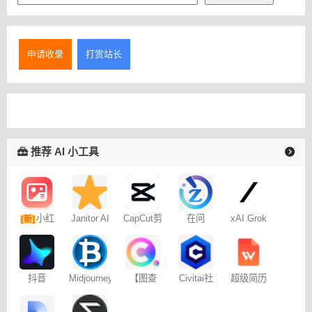
申请收录
打赏站长
推荐 AI 小工具
小红
Janitor AI
CapCut剪
在问
xAI Grok
[新]
角色扮演
映专业版
书图文笔
聊天
记
抖音
Midjourney
【图查
Civitai社
超级简历
Dreamina
提示词
查】图片
区 – C站
WonderCV
– 免费
（咒语）
版权查询