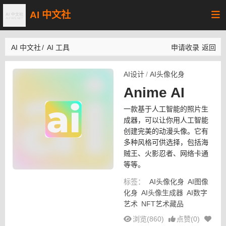
AI 中文社
AI 中文社
/
AI 工具
申请收录
返回
AI设计
/
AI头像化身
Anime AI
一款基于人工智能的照片生
成器，可以让你用人工智能
创建完美的动漫头像。它有
多种风格可供选择，包括海
贼王、火影忍者、网络卡通
等等。
标签：
AI头像化身
AI图像
化身
AI头像生成器
AI数字
艺术
NFT艺术藏品
浏览(860)
点赞(
0
)