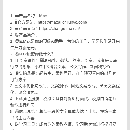
1. 💼产品名称：Max
2. 🖥官方网站：https://maxai.chilunyc.com/
3. 💻产品首页：https://chat.getmax.ai/
4. 📃产品简介：
1. 🧑‍💻Max是你的顶级AI助手，为你的工作、学习和生活开启
生产力新纪元。
2. 🧐Max能帮你做什么？
1. ✍🏻创意写作：撰写邮件、想法、故事、创意、或者是天马
行空的想象、小红书&抖音文案、公文写作、新闻稿写作…
2. 🧠头脑风暴：起名字、策划团建、在有限预算内给出几套
可行方案…
3. 🗒文本优化与改写：文案翻译、网站文案改写、简历文案优
化、论文润色…
4. 👩‍🎨‍角色扮演：模拟面试官对你进行面试、模拟口语老师
和你进行练习…
5. 📠信息总结：总结一段长文字具体表达了什么、提炼一本
书的主要内容…
6. 📝学习工具：成为你的家教老师、学习后对你进行提问复