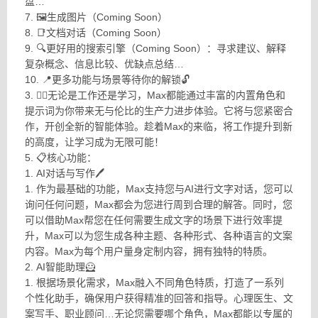
盘…
7. 🖼生成图片（Coming Soon）
8. 📑文档对话（Coming Soon）
9. 🔍更好用的搜索引擎（Coming Soon）：寻求建议、解释
复杂概念、信息比较、优缺点总结…
10. 📍更多功能与场景等待你的解锁🔓
3. 🙆‍♂️无论是工作还是学习，Max都能通过丰富的内置角色和
提示词为你带来无与伦比的生产力进步体验。它将与您紧密合
作，开创全新的智能体验。趁着Max的来临，将工作提升到新
的高度，让学习成为无限可能！
5. 📋核心功能：
1. AI对话与写作🖊
1. 作为最基础的功能，Max支持您与AI进行文字对话，您可以
询问任何问题，Max都会为您进行周到合理的解答。同时，您
可以借助Max帮您在任何需要生成文字的场景下进行效率提
升，Max可以为您生成各种主题、各种形式、各种语言的文案
内容。Max为每个用户量身定制内容，拥有独特的特质。
2. AI智能助理🦸
1. 根据场景化需求，Max融入不同角色特质，打造了一系列
个性化助手，确保用户获得精准的回答和指导。心理医生、文
案写手、职业顾问…无论您需要哪个角色，Max都能以专属的