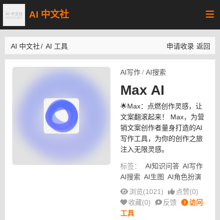
AI 中文社
AI 中文社
/
AI 工具
申请收录
返回
AI写作
/
AI搜索
Max AI
🌟Max：点燃创作灵感，让
文案翻滚起来！ Max，为营
销文案创作者量身打造的AI
写作工具，为你的创作之旅
注入无限灵感。
标签：
AI知识问答
AI写作
AI搜索
AI生图
AI角色扮演
浏览(1021)
点赞(
0
)
收藏(
0
)
反馈
访问
工具