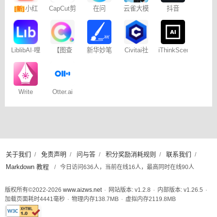
小红
CapCut剪
在问
云雀大模
抖音
[新]
映专业版
型
Dreamina
书图文笔
– 免费
记
LiblibAI·哩
【图查
新华妙笔
Civitai社
iThinkScene
布哩布AI
查】图片
AI
区 – C站
版权查询
神器
Write
Otter.ai
Wise网文
小说写作
关于我们
免责声明
问与答
积分奖励消耗规则
联系我们
/
/
/
/
/
Markdown 教程
/
今日访问636人，当前在线16人，最高同时在线90人
版权所有©2022-2026
www.aizws.net
·
网站版本: v1.2.8
·
内部版本: v1.26.5
·
加载页面耗时
4441
毫秒
·
物理内存
138.7
MB
·
虚拟内存
2119.8
MB