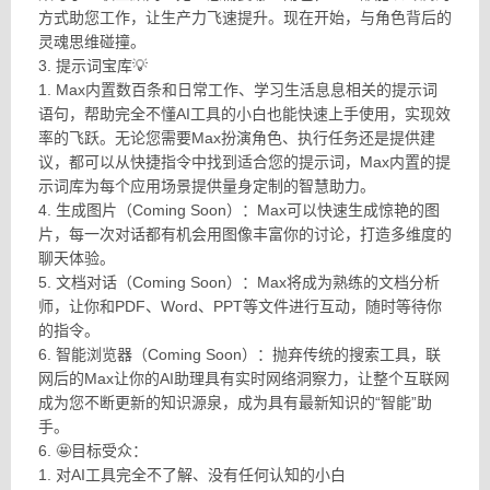
方式助您工作，让生产力飞速提升。现在开始，与角色背后的
灵魂思维碰撞。
3. 提示词宝库💡
1. Max内置数百条和日常工作、学习生活息息相关的提示词
语句，帮助完全不懂AI工具的小白也能快速上手使用，实现效
率的飞跃。无论您需要Max扮演角色、执行任务还是提供建
议，都可以从快捷指令中找到适合您的提示词，Max内置的提
示词库为每个应用场景提供量身定制的智慧助力。
4. 生成图片（Coming Soon）：Max可以快速生成惊艳的图
片，每一次对话都有机会用图像丰富你的讨论，打造多维度的
聊天体验。
5. 文档对话（Coming Soon）：Max将成为熟练的文档分析
师，让你和PDF、Word、PPT等文件进行互动，随时等待你
的指令。
6. 智能浏览器（Coming Soon）：抛弃传统的搜索工具，联
网后的Max让你的AI助理具有实时网络洞察力，让整个互联网
成为您不断更新的知识源泉，成为具有最新知识的“智能”助
手。
6. 🤩目标受众：
1. 对AI工具完全不了解、没有任何认知的小白