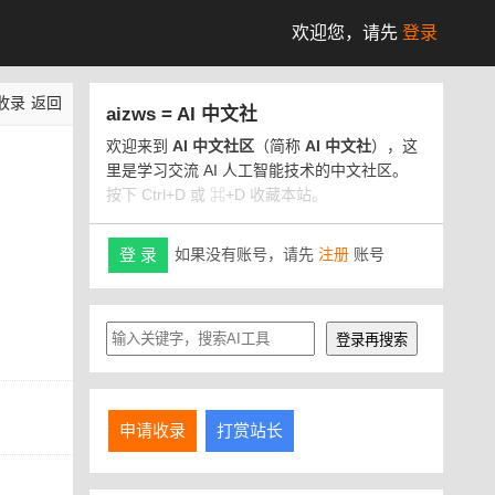
欢迎您，
请先
登录
收录
返回
aizws = AI 中文社
欢迎来到
AI 中文社区
（简称
AI 中文社
），这
里是学习交流 AI 人工智能技术的中文社区。
按下 Ctrl+D 或 ⌘+D 收藏本站。
如果没有账号，请先
注册
账号
登 录
申请收录
打赏站长