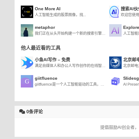
One More AI
搜索AI伙
人工智能生成的股票图像，找...
欢迎您使用
metaphor
Explor
我们正在从头开始构建一个新的搜索引擎，使用 DALL-E 和 Stable Diffusion 背后的相同想法。
他人最近看的工具
小鱼AI写作 – 免费
北京邮
满足自媒体人和办公人写作创作的在线智能AI写作平台，可以用AI自动生成高质量原创内容，内容创作覆盖多种类型，满足不同场景、人群的AI创作需求以及提供个性化的自定
giitfluence
Slides
giitfluence是一个人工智能驱动的工具，可以帮助用户快速找到适合他们git需求的正确命令。用户可以在web应用程序的输入字段中输入他们想要使用git完成的任务的描述，并根据他们的描述从应用程序中获得建议。然后，他们可以复制并粘贴建议的命令到他们的终端或命令行界面。
0条评论
提倡鼓励AI创业者