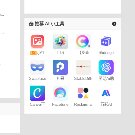
我们的团队很小但很强大。我们以归属感、热情和坦率为重点进行协作。我们在丹佛、纽约、旧金山、洛杉矶、奥斯汀和波特兰远程工作。
推荐 AI 小工具
AI图像搜索工具是由Babatunde Lawal开发的人工智能搜索引擎，使用户能够快速准确地搜索图像。
小红
TTS
【图查
Slidesgo
[新]
Online
查】图片
书图文笔
图片版权一键查询、版权图片搜索、相似版权图片推荐、免费版权图供给等服务
版权查询
记
神器
Swapface
神采
StableDiffusion
灵动Ai助
人脸交换
PromeAI
艺术社区
手
Canva可
Facetune
Reclaim.ai
万彩AI
画