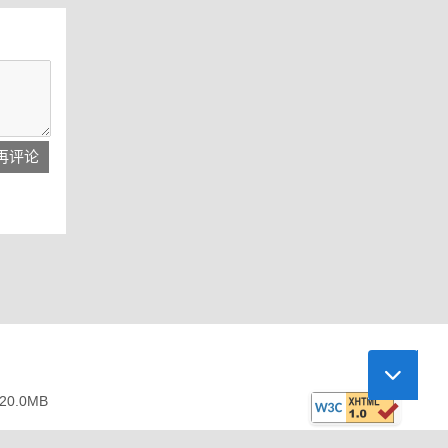
再评论
20.0
MB
此页面已通过W3C XHTM
器。