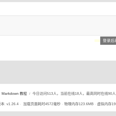
登录后
Markdown 教程
今日访问513人，当前在线18人，最高同时在线90人
/
: v1.26.4
加载页面耗时
4572
毫秒
物理内存
123.6
MB
虚拟内存
19
·
·
·
 人工智能技术的中文社区。 为了更好的体验，本站推荐使用
Chrome
浏览