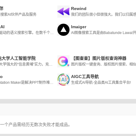
伴
Rewind
搜索AI伙伴产品及服务
eAI
Imaiger
人工智能驱动的语义搜索引擎。在数千个YouTube视频中直接搜索答案，免费，易于导航和快速。
电大学人工智能学院
【图查查】图片版权查询神器
北京邮电大学强大的“信息黄埔”实力，充分利用学院的多学科交叉特色，注重理工融合、科教融合、产教融合，守正创新，努力打造一流的人工智能人才培养和科技创新基地。
go
AIGC工具导航
AI Presentation Maker是解决PPT制作难题的理想选择
生成式AI导航-全品类AI工具集合平台!
，一个产品需经历无数次失败才能成品。