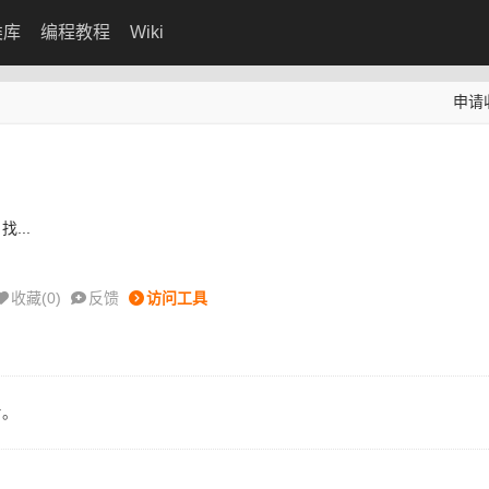
类库
编程教程
Wiki
申请
...
收藏(
0
)
反馈
访问工具
片。