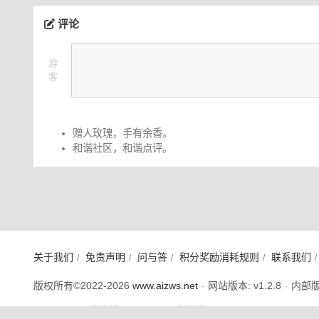
评论
游
客
赠人玫瑰，手有余香。
和谐社区，和谐点评。
关于我们
免责声明
问与答
积分奖励消耗规则
联系我们
/
/
/
/
/
版权所有©2022-2026
www.aizws.net
网站版本: v1.2.8
内部版本
·
·
欢迎来到
AI 中文社区
（简称
AI 中文社
），这里是学习交流 AI