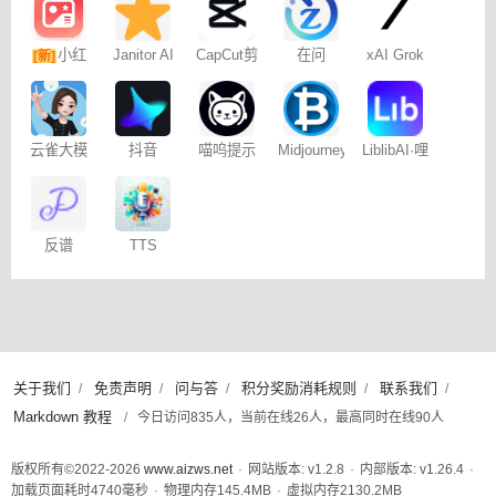
小红
Janitor AI
CapCut剪
在问
xAI Grok
[新]
角色扮演
映专业版
书图文笔
聊天
记
云雀大模
抖音
喵呜提示
Midjourney
LiblibAI·哩
型
Dreamina
词助手
提示词
布哩布AI
– 免费
（咒语）
生成器
反谱
TTS
Online
关于我们
免责声明
问与答
积分奖励消耗规则
联系我们
/
/
/
/
/
Markdown 教程
/
今日访问835人，当前在线26人，最高同时在线90人
版权所有©2022-2026
www.aizws.net
·
网站版本: v1.2.8
·
内部版本: v1.26.4
·
加载页面耗时
4740
毫秒
·
物理内存
145.4
MB
·
虚拟内存
2130.2
MB