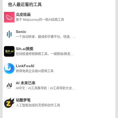
他人最近看的工具
瓜皮绘画
基于 Midjourney的一款AI绘图工具
Sonix
一个自动转录、翻译和字幕平台，快速、准确、实惠。它可以将音频和视频转换为文本，利用其先进的自动翻译引擎在几分钟内翻译文本，并创建全自动字幕
Sih.ai换图
在线极速修图换图工具，一键换装/换发型/换脸/换背景/换风格。
LinkFoxAI
跨境电商企业级AI营销工具
AI 未来已来
AI中文｜AI工具集导航｜AI工具导航大全｜收录好用的AI工具 | AI工具层出不穷，做一个善假于物者，了解它，学习它，应用它
站酷梦笔
人工智能加成的灵感和创作工具