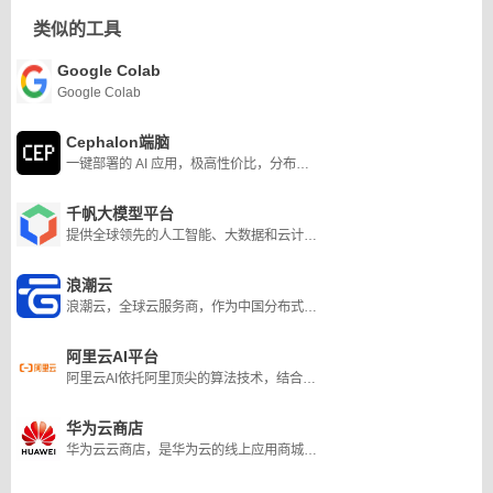
类似的工具
Google Colab
Google Colab
Cephalon端脑
一键部署的 AI 应用，极高性价比，分布式超级计算机网络 AI 算力平台 1.0
千帆大模型平台
提供全球领先的人工智能、大数据和云计算服务
浪潮云
浪潮云，全球云服务商，作为中国分布式云的引领者，浪潮云致力于成为高品质云服务提供商，具备“专业、生态、可信赖”三大核心优势。为客户提供云网边端融合、云数智融合、建管运融合的全栈云服务，构建零信任的云数安全体系，打造新一代混合云 。
阿里云AI平台
阿里云AI依托阿里顶尖的算法技术，结合阿里云可靠和灵活的云计算基础设施和平台服务，帮助企业简化IT框架、实现商业价值、加速数智化转型。阿里云数十项AI能力，稳定、易用、能力突出，是AI技术应用、开发的不二之选。
华为云商店
华为云云商店，是华为云的线上应用商城，帮助伙伴实现解决方案及商品快速商业化，为用户提供优质、便捷的，基于云计算、大数据业务的软件 、服务和解决方案，全面满足用户快速上云和快速开展业务的诉求，实现商业成功！